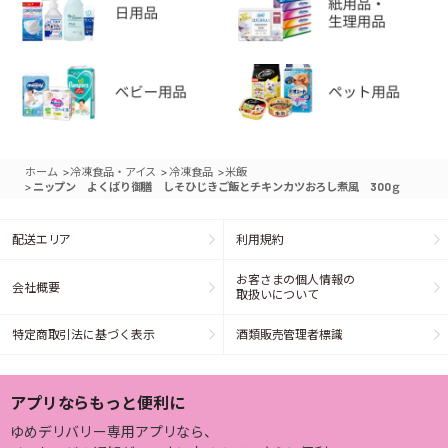
>
>
>
ホーム
冷凍食品・アイス
冷凍食品
米飯
>
ニップン よくばり御膳 しそひじきご飯とチキンカツおろし煮風 300ｇ
配送エリア
利用規約
お客さまの個人情報の
会社概要
取扱いについて
特定商取引法に基づく表示
酒類販売管理者標識
アプリならもっと便利に
ゆめデリバリー専用アプリなら、