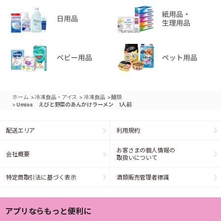
>
>
>
ホーム
冷凍食品・アイス
冷凍食品
麺類
>
Umios えびと野菜のあんかけラーメン 1人前
配送エリア
利用規約
お客さまの個人情報の
会社概要
取扱いについて
特定商取引法に基づく表示
酒類販売管理者標識
アプリならもっと便利に