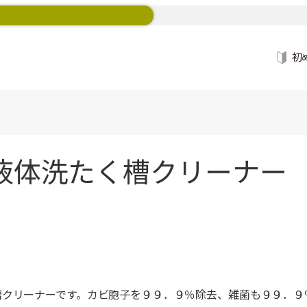
初
液体洗たく槽クリーナー 
槽クリーナーです。カビ胞子を９９．９％除去、雑菌も９９．９