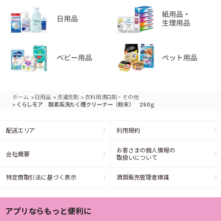
>
>
>
ホーム
日用品
洗濯洗剤
衣料用漂白剤・その他
>
くらしモア 酸素系洗たく槽クリーナー（粉末） 250ｇ
配送エリア
利用規約
お客さまの個人情報の
会社概要
取扱いについて
特定商取引法に基づく表示
酒類販売管理者標識
アプリならもっと便利に