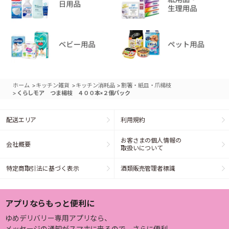
>
>
>
ホーム
キッチン雑貨
キッチン消耗品
割箸・紙皿・爪楊枝
>
くらしモア つま楊枝 ４００本×２個パック
配送エリア
利用規約
お客さまの個人情報の
会社概要
取扱いについて
特定商取引法に基づく表示
酒類販売管理者標識
アプリならもっと便利に
ゆめデリバリー専用アプリなら、
メッセージの通知がスマホに来るので、さらに便利。