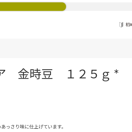
初
ア 金時豆 １２５ｇ *
めあっさり味に仕上げています。