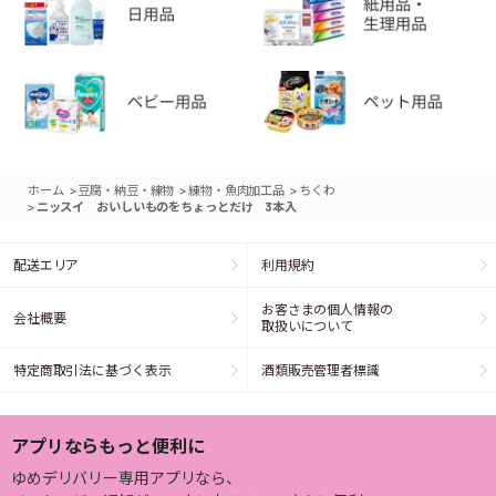
>
>
>
ホーム
豆腐・納豆・練物
練物・魚肉加工品
ちくわ
>
ニッスイ おいしいものをちょっとだけ 3本入
配送エリア
利用規約
お客さまの個人情報の
会社概要
取扱いについて
特定商取引法に基づく表示
酒類販売管理者標識
アプリならもっと便利に
ゆめデリバリー専用アプリなら、