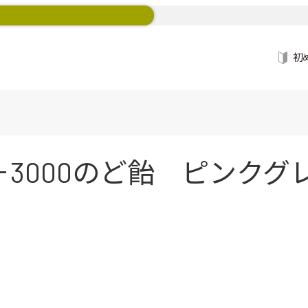
初
3000のど飴 ピンクグレ