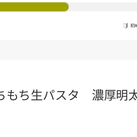
初
もち生パスタ 濃厚明太子