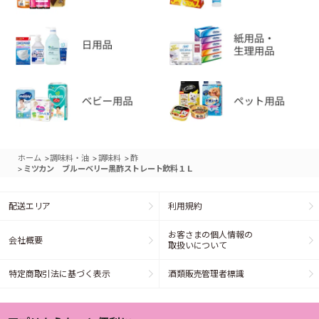
>
>
>
ホーム
調味料・油
調味料
酢
>
ミツカン ブルーベリー黒酢ストレート飲料１Ｌ
配送エリア
利用規約
お客さまの個人情報の
会社概要
取扱いについて
特定商取引法に基づく表示
酒類販売管理者標識