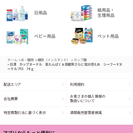
>
>
>
ホーム
米・麺類
麺類（インスタント）
カップ麺
>
日清 カップヌードル 高たんぱく＆低糖質さらに塩分控えめ シーフードヌ
ードルプロ 78ｇ
配送エリア
利用規約
お客さまの個人情報の
会社概要
取扱いについて
特定商取引法に基づく表示
酒類販売管理者標識
アプリならもっと便利に