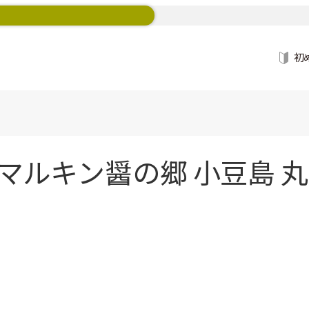
初
マルキン醤の郷 小豆島 丸大