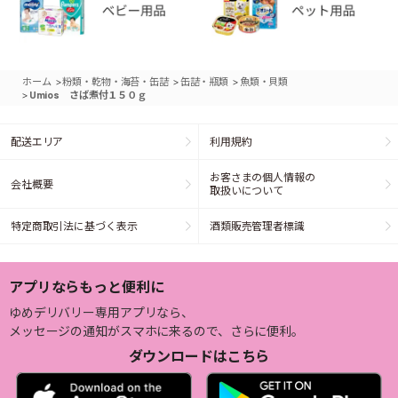
>
>
>
ホーム
粉類・乾物・海苔・缶詰
缶詰・瓶類
魚類・貝類
>
Umios さば煮付１５０ｇ
配送エリア
利用規約
お客さまの個人情報の
会社概要
取扱いについて
特定商取引法に基づく表示
酒類販売管理者標識
アプリならもっと便利に
ゆめデリバリー専用アプリなら、
メッセージの通知がスマホに来るので、さらに便利。
ダウンロードはこちら