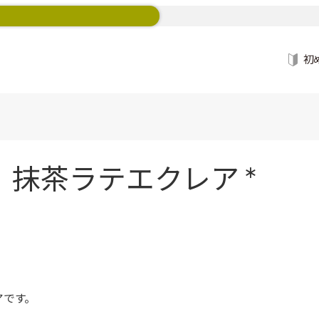
初
抹茶ラテエクレア *
アです。