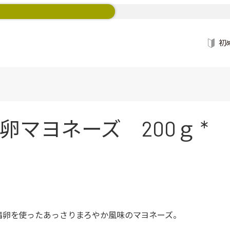
初
マヨネーズ 200ｇ *
精卵を使ったあっさりまろやか風味のマヨネーズ。