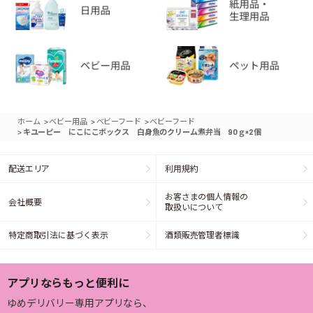
>
>
>
ホーム
ベビー用品
ベビーフード
ベビーフード
>
キユーピー にこにこボックス 白身魚のクリーム煮弁当 90ｇ×2個
配送エリア
利用規約
お客さまの個人情報の
会社概要
取扱いについて
特定商取引法に基づく表示
酒類販売管理者標識
アプリならもっと便利に
ゆめデリバリー専用アプリなら、