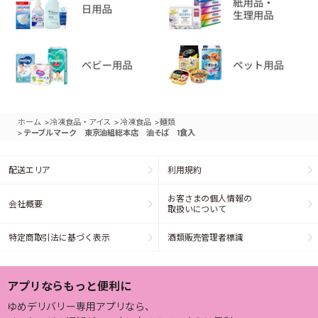
>
>
>
ホーム
冷凍食品・アイス
冷凍食品
麺類
>
テーブルマーク 東京油組総本店 油そば 1食入
配送エリア
利用規約
お客さまの個人情報の
会社概要
取扱いについて
特定商取引法に基づく表示
酒類販売管理者標識
アプリならもっと便利に
ゆめデリバリー専用アプリなら、