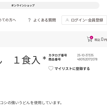
オンラインショップ
よくある質問
ログイン･会員登録
めての方へ
0
0
税込
円
カタログ番号
25-10-37335
 １食入 *
商品番号
4901520172078
マイリストに登録する
コシの強いうどんを使用しています。