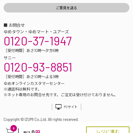
■ お問合せ
ゆめタウン・ゆめマート・ユアーズ
0120-37-1947
［受付時間］あさ10時～夕方6時
サニー
0120-93-8851
［受付時間］あさ10時～よる9時
ゆめオンラインカスタマーセンター
※通話料は無料です。
※ネット専用のお問合せ先です。ご注文は受け付けておりません。
PCサイト
Copyright © IZUMI Co.,Ltd. All rights reserved.
0
0
レジに進む
円
税込