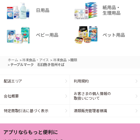
>
>
>
ホーム
冷凍食品・アイス
冷凍食品
麺類
>
テーブルマーク 石臼挽き信州そば
配送エリア
利用規約
お客さまの個人情報の
会社概要
取扱いについて
特定商取引法に基づく表示
酒類販売管理者標識
アプリならもっと便利に