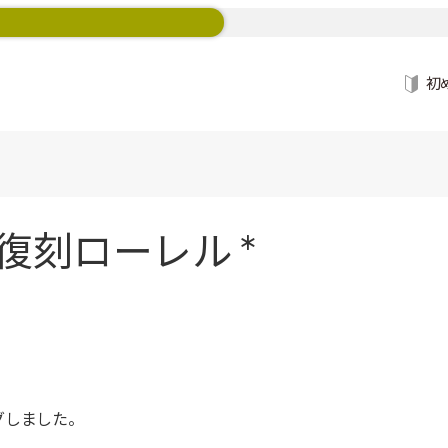
初
復刻ローレル *
グしました。