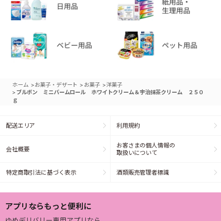
>
>
>
ホーム
お菓子・デザート
お菓子
洋菓子
>
ブルボン ミニバームロール ホワイトクリーム＆宇治抹茶クリーム ２５０
ｇ
配送エリア
利用規約
お客さまの個人情報の
会社概要
取扱いについて
特定商取引法に基づく表示
酒類販売管理者標識
アプリならもっと便利に
ゆめデリバリー専用アプリなら、