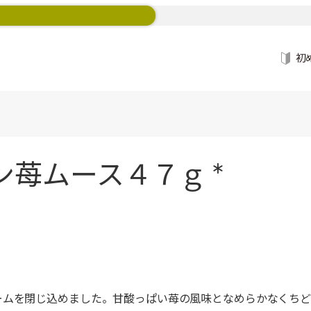
初
ン苺ムース４７ｇ *
ームを閉じ込めました。甘酸っぱい苺の風味となめらかなくちど