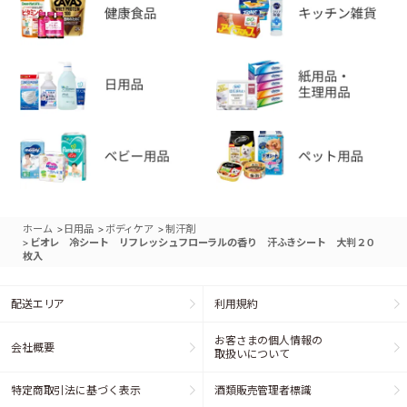
>
>
>
ホーム
日用品
ボディケア
制汗剤
>
ビオレ 冷シート リフレッシュフローラルの香り 汗ふきシート 大判２０
枚入
配送エリア
利用規約
お客さまの個人情報の
会社概要
取扱いについて
特定商取引法に基づく表示
酒類販売管理者標識