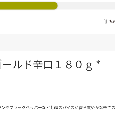
初
ールド辛口１８０ｇ *
モンやブラックペッパーなど芳醇スパイスが香る爽やかな辛さ