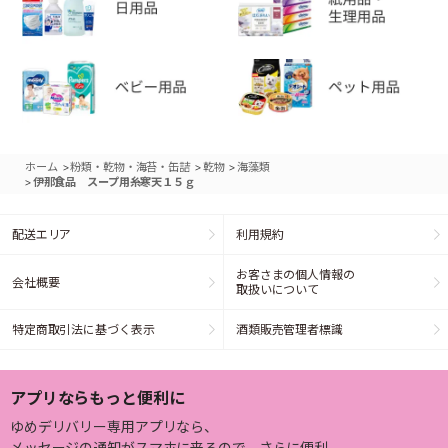
>
>
>
ホーム
粉類・乾物・海苔・缶詰
乾物
海藻類
>
伊那食品 スープ用糸寒天１５ｇ
配送エリア
利用規約
お客さまの個人情報の
会社概要
取扱いについて
特定商取引法に基づく表示
酒類販売管理者標識
アプリならもっと便利に
ゆめデリバリー専用アプリなら、
メッセージの通知がスマホに来るので、さらに便利。