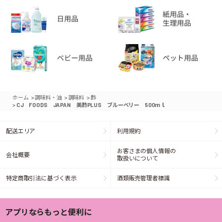
>
>
>
ホーム
調味料・油
調味料
酢
>
CJ FOODS JAPAN 美酢PLUS ブルーベリー 500ｍｌ
配送エリア
利用規約
お客さまの個人情報の
会社概要
取扱いについて
特定商取引法に基づく表示
酒類販売管理者標識
アプリならもっと便利に