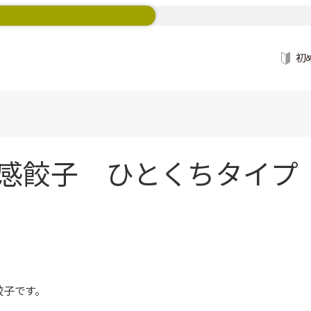
初
餃子 ひとくちタイプ 3
餃子です。