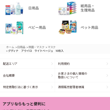
>
>
>
ホーム
日用品
除菌・マスク
マスク
>
グディナ アウイロ ライトベージュ 10枚入
配送エリア
利用規約
お客さまの個人情報の
会社概要
取扱いについて
特定商取引法に基づく表示
酒類販売管理者標識
アプリならもっと便利に