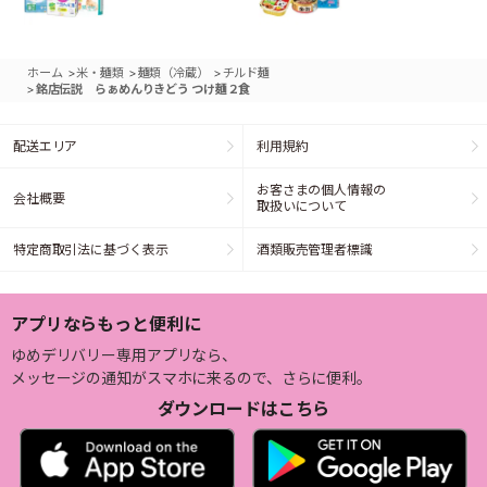
>
>
>
ホーム
米・麺類
麺類（冷蔵）
チルド麺
>
銘店伝説 らぁめんりきどう つけ麺２食
配送エリア
利用規約
お客さまの個人情報の
会社概要
取扱いについて
特定商取引法に基づく表示
酒類販売管理者標識
アプリならもっと便利に
ゆめデリバリー専用アプリなら、
メッセージの通知がスマホに来るので、さらに便利。
ダウンロードはこちら