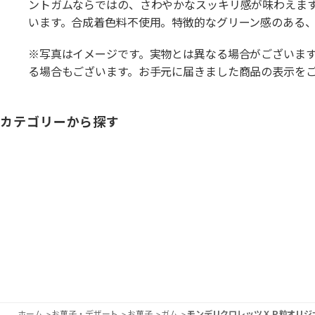
ントガムならではの、さわやかなスッキリ感が味わえま
います。合成着色料不使用。特徴的なグリーン感のある、定
※写真はイメージです。実物とは異なる場合がございま
る場合もございます。お手元に届きました商品の表示を
カテゴリーから探す
ホーム
>
お菓子・デザート
>
お菓子
>
ガム
>
モンデリクロレッツＸＰ粒オリジ