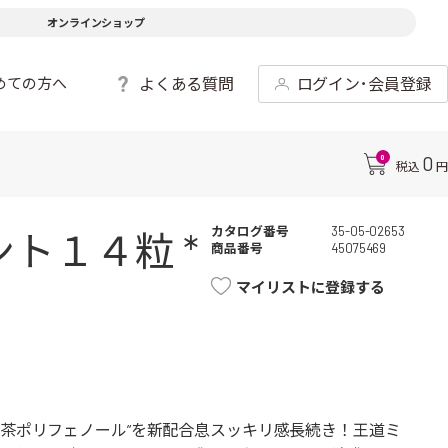
オンラインショップ
よくある質問
ログイン･会員登録
めての方へ
0
0
税込
円
カタログ番号
35-05-02653
ト１４粒 *
商品番号
45075469
マイリストに登録する
緑茶ポリフェノール”を新配合息スッキリ感長続き！王道ミ