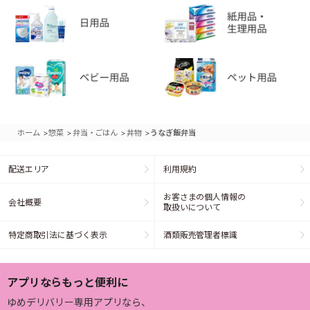
>
>
>
>
ホーム
惣菜
弁当・ごはん
丼物
うなぎ飯弁当
配送エリア
利用規約
お客さまの個人情報の
会社概要
取扱いについて
特定商取引法に基づく表示
酒類販売管理者標識
アプリならもっと便利に
ゆめデリバリー専用アプリなら、