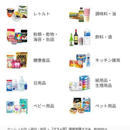
>
>
>
ホーム
お肉
鶏肉・焼鳥
【グラム売】国産若鶏ささみ 約1000ｇ