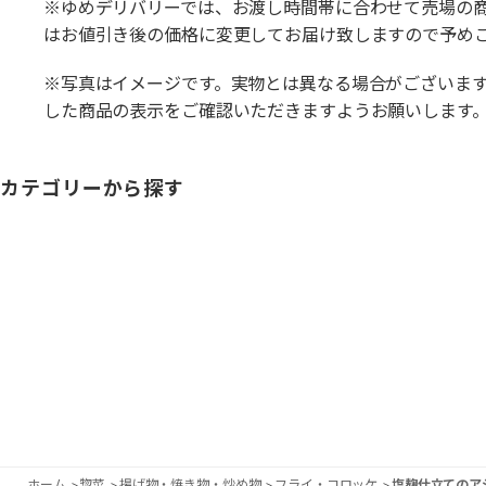
※ゆめデリバリーでは、お渡し時間帯に合わせて売場の
はお値引き後の価格に変更してお届け致しますので予め
※写真はイメージです。実物とは異なる場合がございま
した商品の表示をご確認いただきますようお願いします
カテゴリーから探す
ホーム
>
惣菜
>
揚げ物・焼き物・炒め物
>
フライ・コロッケ
>
塩麹仕立てのア