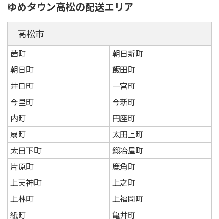
ゆめタウン高松の配送エリア
高松市
茜町
朝日新町
朝日町
飯田町
井口町
一宮町
今里町
今新町
内町
円座町
扇町
太田上町
太田下町
鍛冶屋町
片原町
鹿角町
上天神町
上之町
上林町
上福岡町
紙町
亀井町