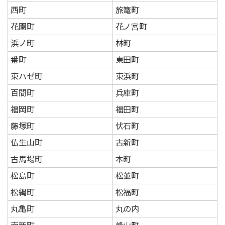
西町
旅篭町
花園町
花ノ宮町
浜ノ町
林町
番町
東田町
東ハゼ町
東浜町
百間町
兵庫町
福岡町
福田町
藤塚町
伏石町
仏生山町
古新町
古馬場町
本町
松島町
松並町
松縄町
松福町
丸亀町
丸の内