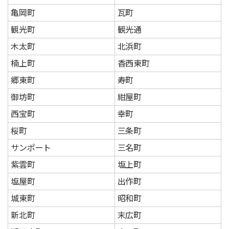
亀岡町
瓦町
観光町
観光通
木太町
北浜町
楠上町
香西東町
郷東町
寿町
御坊町
紺屋町
西宝町
幸町
桜町
三条町
サンポート
三名町
紫雲町
塩上町
塩屋町
出作町
城東町
昭和町
新北町
末広町