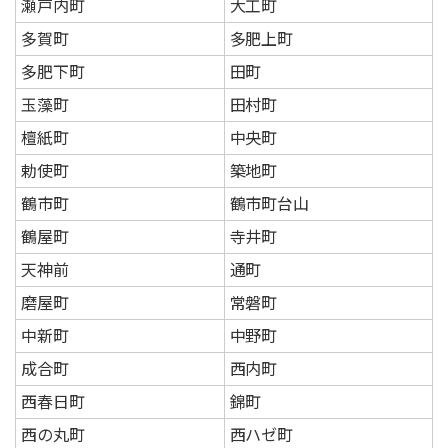
瀬戸内町
大工町
多賀町
多肥上町
多肥下町
田町
玉藻町
田村町
檀紙町
中央町
勅使町
築地町
鶴市町
鶴市町台山
鶴屋町
寺井町
天神前
通町
磨屋町
常磐町
中新町
中野町
成合町
西内町
西春日町
錦町
西の丸町
西ハゼ町