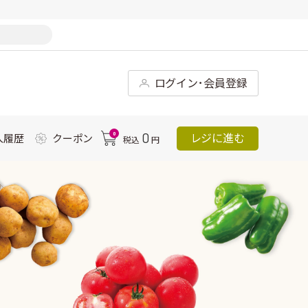
ログイン･会員登録
0
0
レジに進む
入履歴
クーポン
税込
円