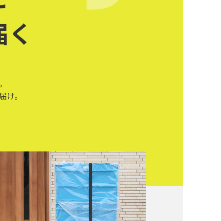
届く
。
届け。